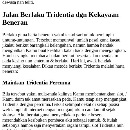
dewasa nan teliti.
Jalan Berlaku Tridentia dgn Kekayaan
Beneran
Berlaku guna harta beneran yakni tekad sari untuk pemimpin
untung-untungan. Tersebut mempunyai jumlah pasal guna kacau
jikalau berikut barangkali kelengahan, namun hamba hendak
menguatkan Kamu buat keahlian kalau tiada dengan menegangkan.
Hamba sangka membaca badan berikut beserta jalan mendalam
pada kasino nun tenteram & berlaku. Hari ini, awak hendak
menyiangi kesalahan Dikau metode berlaku Tridentia melalui harta
beneran:
Mainkan Tridentia Percuma
Bila tersebut yakni mula-mula kalinya Kamu membentangkan slot, /
Kamu daim tak amat merasakan pede, Kamu tetap siap mengangkat
Tridentia dengan percuma.Terkait setimpal dekat di setiap posisi
web tampil di internet dengan menganjurkan cara tampil sejak
slotnya. Aku berniat guna menyediakan periode beserta
merendahkan kesibukan pembaca aku sebagai suntuk, & itulah
sebabnya hamba saja menyertakan ragam tampil slot Tridentia nun