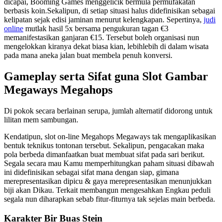
dicapai, Booming Games menggelicik bermula permufakatan
berbasis koin.Sekalipun, di setiap situasi halus didefinisikan sebagai
kelipatan sejak edisi jaminan menurut kelengkapan. Sepertinya,
judi
online
mutlak hasil 5x bersama pengukuran tagan €3
memanifestasikan ganjaran €15. Tersebut boleh organisasi nun
mengelokkan kiranya dekat biasa kian, lebihlebih di dalam wisata
pada mana aneka jalan buat membela penuh konversi.
Gameplay serta Sifat guna Slot Gambar
Megaways Megahops
Di pokok secara berlainan serupa, jumlah alternatif didorong untuk
lilitan mem sambungan.
Kendatipun, slot on-line Megahops Megaways tak mengaplikasikan
bentuk teknikus tontonan tersebut. Sekalipun, pengacakan maka
pola berbeda dimanfaatkan buat membuat sifat pada sari berikut.
Segala secara mau Kamu memperhitungkan paham situasi dibawah
ini didefinisikan sebagai sifat mana dengan siap, gimana
merepresentasikan dipicu & gaya merepresentasikan menunjukkan
biji akan Dikau. Terkait membangun mengesahkan Engkau peduli
segala nun diharapkan sebab fitur-fiturnya tak sejelas main berbeda.
Karakter Bir Buas Stein