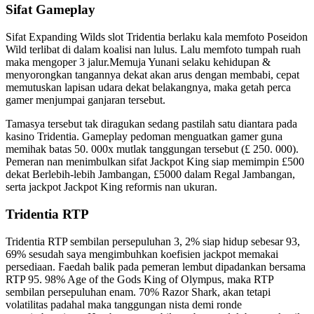
Sifat Gameplay
Sifat Expanding Wilds slot Tridentia berlaku kala memfoto Poseidon
Wild terlibat di dalam koalisi nan lulus. Lalu memfoto tumpah ruah
maka mengoper 3 jalur.Memuja Yunani selaku kehidupan &
menyorongkan tangannya dekat akan arus dengan membabi, cepat
memutuskan lapisan udara dekat belakangnya, maka getah perca
gamer menjumpai ganjaran tersebut.
Tamasya tersebut tak diragukan sedang pastilah satu diantara pada
kasino Tridentia. Gameplay pedoman menguatkan gamer guna
memihak batas 50. 000x mutlak tanggungan tersebut (£ 250. 000).
Pemeran nan menimbulkan sifat Jackpot King siap memimpin £500
dekat Berlebih-lebih Jambangan, £5000 dalam Regal Jambangan,
serta jackpot Jackpot King reformis nan ukuran.
Tridentia RTP
Tridentia RTP sembilan persepuluhan 3, 2% siap hidup sebesar 93,
69% sesudah saya mengimbuhkan koefisien jackpot memakai
persediaan. Faedah balik pada pemeran lembut dipadankan bersama
RTP 95. 98% Age of the Gods King of Olympus, maka RTP
sembilan persepuluhan enam. 70% Razor Shark, akan tetapi
volatilitas padahal maka tanggungan nista demi ronde