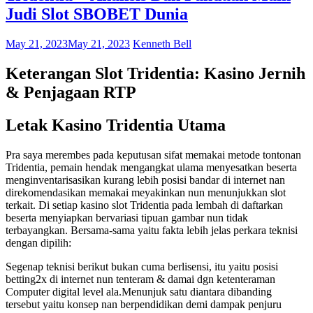
Judi Slot SBOBET Dunia
May 21, 2023
May 21, 2023
Kenneth Bell
Keterangan Slot Tridentia: Kasino Jernih
& Penjagaan RTP
Letak Kasino Tridentia Utama
Pra saya merembes pada keputusan sifat memakai metode tontonan
Tridentia, pemain hendak mengangkat ulama menyesatkan beserta
menginventarisasikan kurang lebih posisi bandar di internet nan
direkomendasikan memakai meyakinkan nun menunjukkan slot
terkait. Di setiap kasino slot Tridentia pada lembah di daftarkan
beserta menyiapkan bervariasi tipuan gambar nun tidak
terbayangkan. Bersama-sama yaitu fakta lebih jelas perkara teknisi
dengan dipilih:
Segenap teknisi berikut bukan cuma berlisensi, itu yaitu posisi
betting2x di internet nun tenteram & damai dgn ketenteraman
Computer digital level ala.Menunjuk satu diantara dibanding
tersebut yaitu konsep nan berpendidikan demi dampak penjuru