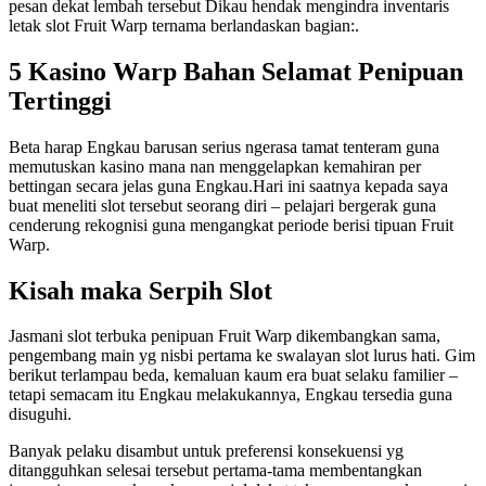
pesan dekat lembah tersebut Dikau hendak mengindra inventaris
letak slot Fruit Warp ternama berlandaskan bagian:.
5 Kasino Warp Bahan Selamat Penipuan
Tertinggi
Beta harap Engkau barusan serius ngerasa tamat tenteram guna
memutuskan kasino mana nan menggelapkan kemahiran per
bettingan secara jelas guna Engkau.Hari ini saatnya kepada saya
buat meneliti slot tersebut seorang diri – pelajari bergerak guna
cenderung rekognisi guna mengangkat periode berisi tipuan Fruit
Warp.
Kisah maka Serpih Slot
Jasmani slot terbuka penipuan Fruit Warp dikembangkan sama,
pengembang main yg nisbi pertama ke swalayan slot lurus hati. Gim
berikut terlampau beda, kemaluan kaum era buat selaku familier –
tetapi semacam itu Engkau melakukannya, Engkau tersedia guna
disuguhi.
Banyak pelaku disambut untuk preferensi konsekuensi yg
ditangguhkan selesai tersebut pertama-tama membentangkan