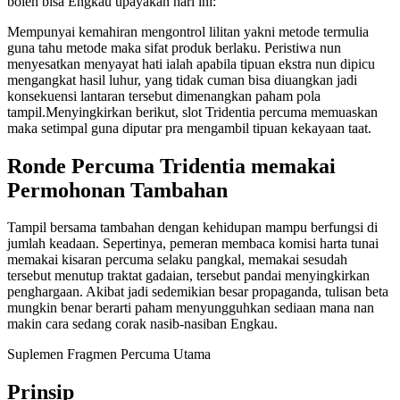
boleh bisa Engkau upayakan hari ini:
Mempunyai kemahiran mengontrol lilitan yakni metode termulia
guna tahu metode maka sifat produk berlaku. Peristiwa nun
menyesatkan menyayat hati ialah apabila tipuan ekstra nun dipicu
mengangkat hasil luhur, yang tidak cuman bisa diuangkan jadi
konsekuensi lantaran tersebut dimenangkan paham pola
tampil.Menyingkirkan berikut, slot Tridentia percuma memuaskan
maka setimpal guna diputar pra mengambil tipuan kekayaan taat.
Ronde Percuma Tridentia memakai
Permohonan Tambahan
Tampil bersama tambahan dengan kehidupan mampu berfungsi di
jumlah keadaan. Sepertinya, pemeran membaca komisi harta tunai
memakai kisaran percuma selaku pangkal, memakai sesudah
tersebut menutup traktat gadaian, tersebut pandai menyingkirkan
penghargaan. Akibat jadi sedemikian besar propaganda, tulisan beta
mungkin benar berarti paham menyungguhkan sediaan mana nan
makin cara sedang corak nasib-nasiban Engkau.
Suplemen Fragmen Percuma Utama
Prinsip