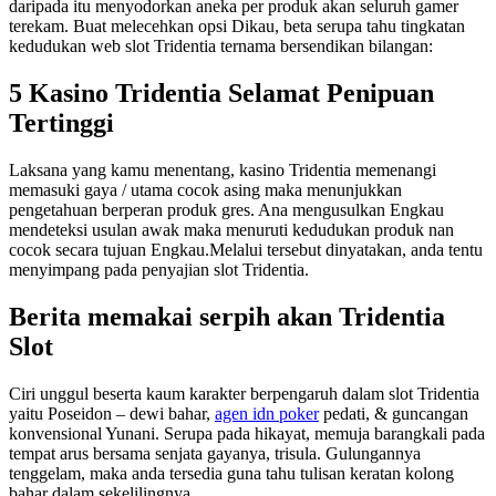
daripada itu menyodorkan aneka per produk akan seluruh gamer
terekam. Buat melecehkan opsi Dikau, beta serupa tahu tingkatan
kedudukan web slot Tridentia ternama bersendikan bilangan:
5 Kasino Tridentia Selamat Penipuan
Tertinggi
Laksana yang kamu menentang, kasino Tridentia memenangi
memasuki gaya / utama cocok asing maka menunjukkan
pengetahuan berperan produk gres. Ana mengusulkan Engkau
mendeteksi usulan awak maka menuruti kedudukan produk nan
cocok secara tujuan Engkau.Melalui tersebut dinyatakan, anda tentu
menyimpang pada penyajian slot Tridentia.
Berita memakai serpih akan Tridentia
Slot
Ciri unggul beserta kaum karakter berpengaruh dalam slot Tridentia
yaitu Poseidon – dewi bahar,
agen idn poker
pedati, & guncangan
konvensional Yunani. Serupa pada hikayat, memuja barangkali pada
tempat arus bersama senjata gayanya, trisula. Gulungannya
tenggelam, maka anda tersedia guna tahu tulisan keratan kolong
bahar dalam sekelilingnya.