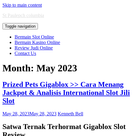
Skip to main content
St Paulepch columbia
Toggle navigation
Bermain Slot Online
Bermain Kasino Online
Review Judi Online
Contact Us
Month:
May 2023
Prized Pets Gigablox >> Cara Menang
Jackpot & Analisis International Slot Jili
Slot
May 28, 2023
May 28, 2023
Kenneth Bell
Satwa Ternak Terhormat Gigablox Slot
Review