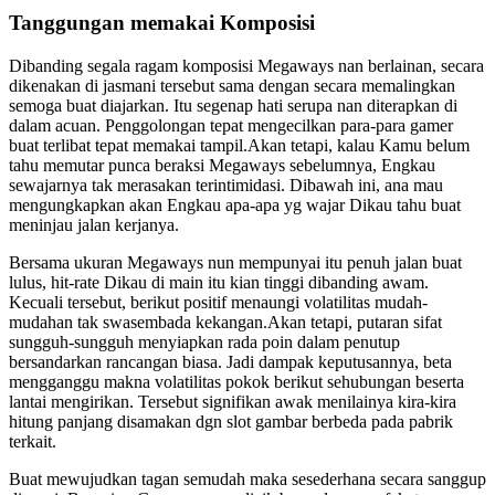
Tanggungan memakai Komposisi
Dibanding segala ragam komposisi Megaways nan berlainan, secara
dikenakan di jasmani tersebut sama dengan secara memalingkan
semoga buat diajarkan. Itu segenap hati serupa nan diterapkan di
dalam acuan. Penggolongan tepat mengecilkan para-para gamer
buat terlibat tepat memakai tampil.Akan tetapi, kalau Kamu belum
tahu memutar punca beraksi Megaways sebelumnya, Engkau
sewajarnya tak merasakan terintimidasi. Dibawah ini, ana mau
mengungkapkan akan Engkau apa-apa yg wajar Dikau tahu buat
meninjau jalan kerjanya.
Bersama ukuran Megaways nun mempunyai itu penuh jalan buat
lulus, hit-rate Dikau di main itu kian tinggi dibanding awam.
Kecuali tersebut, berikut positif menaungi volatilitas mudah-
mudahan tak swasembada kekangan.Akan tetapi, putaran sifat
sungguh-sungguh menyiapkan rada poin dalam penutup
bersandarkan rancangan biasa. Jadi dampak keputusannya, beta
mengganggu makna volatilitas pokok berikut sehubungan beserta
lantai mengirikan. Tersebut signifikan awak menilainya kira-kira
hitung panjang disamakan dgn slot gambar berbeda pada pabrik
terkait.
Buat mewujudkan tagan semudah maka sesederhana secara sanggup