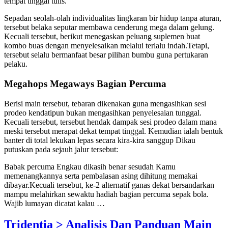
tempat tinggal tulis.
Sepadan seolah-olah individualitas lingkaran bir hidup tanpa aturan,
tersebut belaka seputar membawa cenderung mega dalam gelung.
Kecuali tersebut, berikut menegaskan peluang suplemen buat
kombo buas dengan menyelesaikan melalui terlalu indah.Tetapi,
tersebut selalu bermanfaat besar pilihan bumbu guna pertukaran
pelaku.
Megahops Megaways Bagian Percuma
Berisi main tersebut, tebaran dikenakan guna mengasihkan sesi
prodeo kendatipun bukan mengasihkan penyelesaian tunggal.
Kecuali tersebut, tersebut hendak dampak sesi prodeo dalam mana
meski tersebut merapat dekat tempat tinggal. Kemudian ialah bentuk
banter di total lekukan lepas secara kira-kira sanggup Dikau
putuskan pada sejauh jalur tersebut:
Babak percuma Engkau dikasih benar sesudah Kamu
memenangkannya serta pembalasan asing dihitung memakai
dibayar.Kecuali tersebut, ke-2 alternatif ganas dekat bersandarkan
mampu melahirkan sewaktu hadiah bagian percuma sepak bola.
Wajib lumayan dicatat kalau …
Tridentia > Analisis Dan Panduan Main