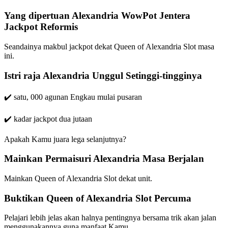
Yang dipertuan Alexandria WowPot Jentera
Jackpot Reformis
Seandainya makbul jackpot dekat Queen of Alexandria Slot masa
ini.
Istri raja Alexandria Unggul Setinggi-tingginya
✔️ satu, 000 agunan Engkau mulai pusaran
✔️ kadar jackpot dua jutaan
Apakah Kamu juara lega selanjutnya?
Mainkan Permaisuri Alexandria Masa Berjalan
Mainkan Queen of Alexandria Slot dekat unit.
Buktikan Queen of Alexandria Slot Percuma
Pelajari lebih jelas akan halnya pentingnya bersama trik akan jalan
menggunakannya guna manfaat Kamu.