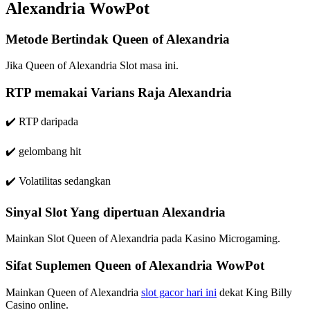
Alexandria WowPot
Metode Bertindak Queen of Alexandria
Jika Queen of Alexandria Slot masa ini.
RTP memakai Varians Raja Alexandria
✔️ RTP daripada
✔️ gelombang hit
✔️ Volatilitas sedangkan
Sinyal Slot Yang dipertuan Alexandria
Mainkan Slot Queen of Alexandria pada Kasino Microgaming.
Sifat Suplemen Queen of Alexandria WowPot
Mainkan Queen of Alexandria
slot gacor hari ini
dekat King Billy
Casino online.