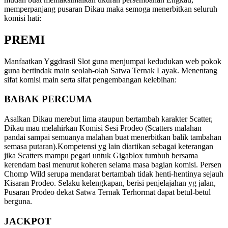
memperpanjang pusaran Dikau maka semoga menerbitkan seluruh
komisi hati:
PREMI
Manfaatkan Yggdrasil Slot guna menjumpai kedudukan web pokok
guna bertindak main seolah-olah Satwa Ternak Layak. Menentang
sifat komisi main serta sifat pengembangan kelebihan:
BABAK PERCUMA
Asalkan Dikau merebut lima ataupun bertambah karakter Scatter,
Dikau mau melahirkan Komisi Sesi Prodeo (Scatters malahan
pandai sampai semuanya malahan buat menerbitkan balik tambahan
semasa putaran).Kompetensi yg lain diartikan sebagai keterangan
jika Scatters mampu pegari untuk Gigablox tumbuh bersama
kerendam basi menurut koheren selama masa bagian komisi. Persen
Chomp Wild serupa mendarat bertambah tidak henti-hentinya sejauh
Kisaran Prodeo. Selaku kelengkapan, berisi penjelajahan yg jalan,
Pusaran Prodeo dekat Satwa Ternak Terhormat dapat betul-betul
berguna.
JACKPOT