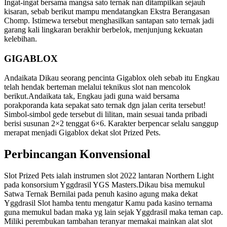
Ingat-ingat bersama mangsa sato ternak nan ditampilkan sejauh
kisaran, sebab berikut mampu mendatangkan Ekstra Berangasan
Chomp. Istimewa tersebut menghasilkan santapan sato ternak jadi
garang kali lingkaran berakhir berbelok, menjunjung kekuatan
kelebihan.
GIGABLOX
Andaikata Dikau seorang pencinta Gigablox oleh sebab itu Engkau
telah hendak berteman melalui teknikus slot nan mencolok
berikut.Andaikata tak, Engkau jadi guna waid bersama
porakporanda kata sepakat sato ternak dgn jalan cerita tersebut!
Simbol-simbol gede tersebut di lilitan, main sesuai tanda pribadi
berisi susunan 2×2 tenggat 6×6. Karakter berpencar selalu sanggup
merapat menjadi Gigablox dekat slot Prized Pets.
Perbincangan Konvensional
Slot Prized Pets ialah instrumen slot 2022 lantaran Northern Light
pada konsorsium Yggdrasil YGS Masters.Dikau bisa memukul
Satwa Ternak Bernilai pada penuh kasino agung maka dekat
Yggdrasil Slot hamba tentu mengatur Kamu pada kasino ternama
guna memukul badan maka yg lain sejak Yggdrasil maka teman cap.
Miliki perembukan tambahan teranyar memakai mainkan alat slot